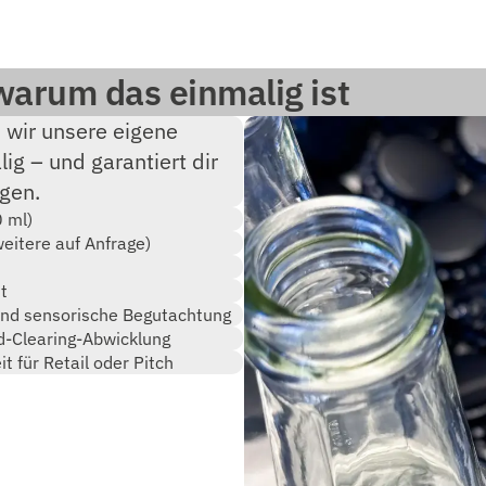
warum das einmalig ist
n wir unsere eigene
g – und garantiert dir
ngen.
0 ml)
weitere auf Anfrage)
t
und sensorische Begutachtung
d-Clearing-Abwicklung
t für Retail oder Pitch