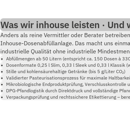
Was wir inhouse leisten · Und 
Anders als reine Vermittler oder Berater betreibe
Inhouse-Dosenabfüllanlage. Das macht uns einmali
industrielle Qualität ohne industrielle Mindestme
Abfüllmengen ab 50 Litern (entspricht ca. 150 Dosen à 33
Dosenformate 0,25 l Slim, 0,33 l Sleek und 0,33 l Klassik (
Stille und kohlensäurehaltige Getränke (bis 5 g/Liter CO₂)
Validierter Pasteurisationsprozess für maximale Haltbarkei
Mikrobiologische Endproduktprüfung, Verschlusskontrolle 
DPG-Pfandlogistik durch Direktdruck und vollständige Pfan
Verpackungsprüfung und rechtssichere Etikettierung – berei