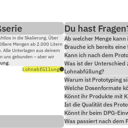
serie
Du hast Fragen
Ab welcher Menge kann i
htlos in die Skalierung. Über
größere Mengen ab 2.000 Litern
Brauche ich bereits eine 
e. Alle Unterlagen aus deinem
Kann ich nach dem Protot
an uns gebunden – aber wir
Was ist der Unterschied 
ung
.
Lohnabfüllung
Lohnabfüllung?
Warum ist Prototyping s
Welche Dosenformate kön
Könnt ihr Produkte mit 
Ist die Qualität des Prot
Könnt ihr beim DPG-Ein
Was passiert nach dem P